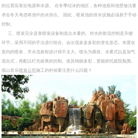
的位置应靠近电源和水源。 在冬季结冰的地区，各种池底和池壁做法要
求在冬天考虑将池中的水排出。 因此，喷泉池的排水设施必须易于手动
控制。
三、喷泉完全是靠喷泉设备制造出水量的。对水的射流控制是关键
环节。采用不同的手法进行组合。会出现多姿多彩的变化形态。布置在
室内的喷泉，齐水流射程设计得不太大。喷头为膜状、水雾式以及加气
混合式，再配以灯光效果的控制。使其绚丽多彩，更能烘托庭院氛围。
假山音乐
喷泉公司
施工的时候要注意什么问题？