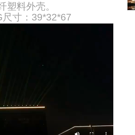
纤塑料外壳。
寸：39*32*67