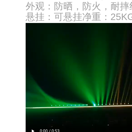
外观：防晒，防火，耐摔
悬挂：可悬挂净重：25KG尺