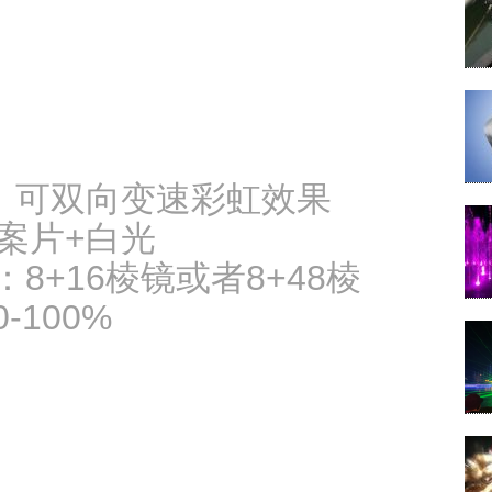
光，可双向变速彩虹效果
案片+白光
+16棱镜或者8+48棱
100%