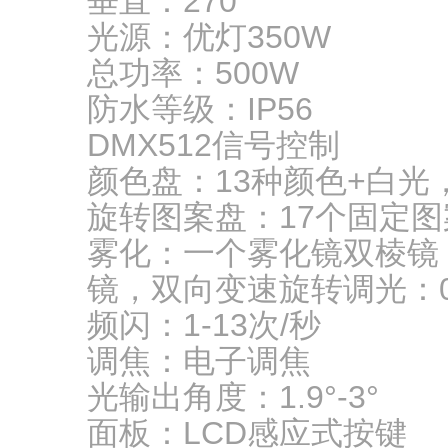
垂直：270°
光源：优灯350W
总功率：500W
防水等级：IP56
DMX512信号控制
颜色盘：13种颜色+白
旋转图案盘：17个固定图
雾化：一个雾化镜双棱镜：8
镜，双向变速旋转调光：0-
频闪：1-13次/秒
调焦：电子调焦
光输出角度：1.9°-3°
面板：LCD感应式按键